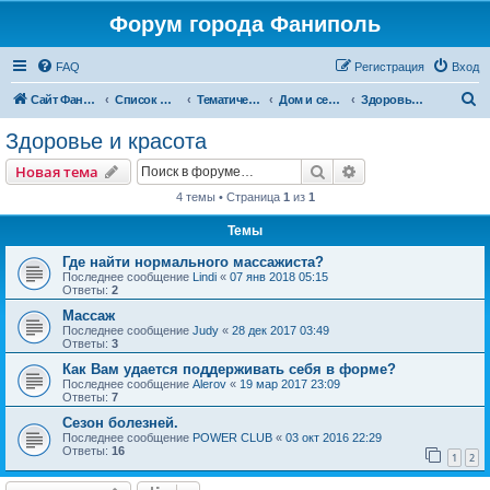
Форум города Фаниполь
FAQ
Регистрация
Вход
П
Сайт Фаниполь OnLine
Список форумов
Тематические разделы
Дом и семья
Здоровье и красота
о
Здоровье и красота
и
Поиск
Расширенный пои
Новая тема
с
4 темы • Страница
1
из
1
к
Темы
Где найти нормального массажиста?
Последнее сообщение
Lindi
«
07 янв 2018 05:15
Ответы:
2
Массаж
Последнее сообщение
Judy
«
28 дек 2017 03:49
Ответы:
3
Как Вам удается поддерживать себя в форме?
Последнее сообщение
Alerov
«
19 мар 2017 23:09
Ответы:
7
Сезон болезней.
Последнее сообщение
POWER CLUB
«
03 окт 2016 22:29
Ответы:
16
1
2