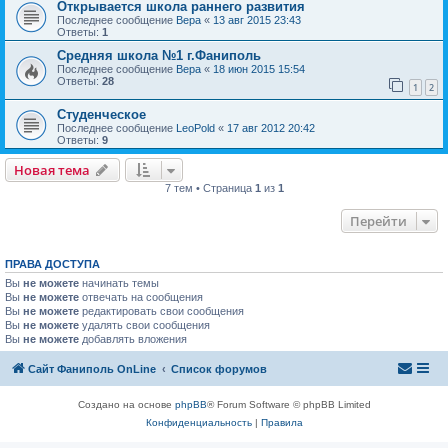
Открывается школа раннего развития
Последнее сообщение
Вера
«
13 авг 2015 23:43
Ответы:
1
Средняя школа №1 г.Фаниполь
Последнее сообщение
Вера
«
18 июн 2015 15:54
Ответы:
28
1
2
Студенческое
Последнее сообщение
LeoPold
«
17 авг 2012 20:42
Ответы:
9
Новая тема
7 тем • Страница
1
из
1
Перейти
ПРАВА ДОСТУПА
Вы
не можете
начинать темы
Вы
не можете
отвечать на сообщения
Вы
не можете
редактировать свои сообщения
Вы
не можете
удалять свои сообщения
Вы
не можете
добавлять вложения
Сайт Фаниполь OnLine
Список форумов
Создано на основе
phpBB
® Forum Software © phpBB Limited
Конфиденциальность
|
Правила