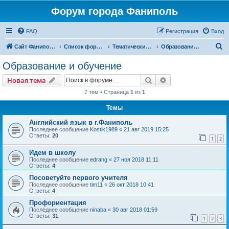
Форум города Фаниполь
FAQ
Регистрация
Вход
П
Сайт Фаниполь OnLine
Список форумов
Тематические разделы
Образование и обучение
о
Образование и обучение
и
Поиск
Расширенный пои
Новая тема
с
7 тем • Страница
1
из
1
к
Темы
Английский язык в г.Фаниполь
Последнее сообщение
Kostik1989
«
21 авг 2019 15:25
Ответы:
20
1
2
Идем в школу
Последнее сообщение
edrang
«
27 ноя 2018 11:11
Ответы:
4
Посоветуйте первого учителя
Последнее сообщение
tim11
«
26 окт 2018 10:41
Ответы:
4
Профориентация
Последнее сообщение
ninaba
«
30 авг 2018 01:59
Ответы:
31
1
2
3