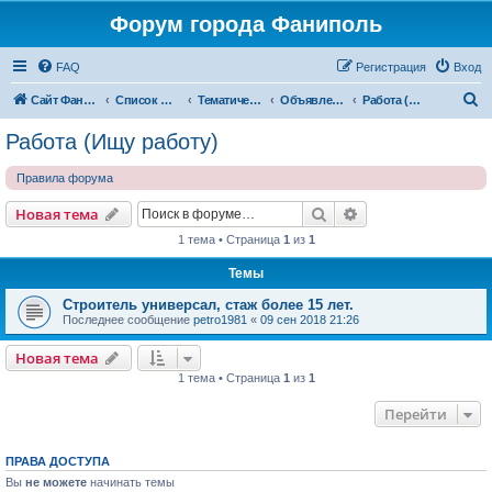
Форум города Фаниполь
FAQ
Регистрация
Вход
П
Сайт Фаниполь OnLine
Список форумов
Тематические разделы
Объявления
Работа (Ищу работу)
о
Работа (Ищу работу)
и
Правила форума
с
к
Поиск
Расширенный пои
Новая тема
1 тема • Страница
1
из
1
Темы
Строитель универсал, стаж более 15 лет.
Последнее сообщение
petro1981
«
09 сен 2018 21:26
Новая тема
1 тема • Страница
1
из
1
Перейти
ПРАВА ДОСТУПА
Вы
не можете
начинать темы