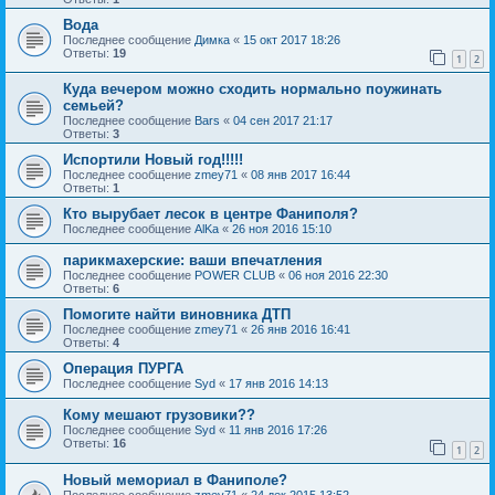
Вода
Последнее сообщение
Димка
«
15 окт 2017 18:26
Ответы:
19
1
2
Куда вечером можно сходить нормально поужинать
семьей?
Последнее сообщение
Bars
«
04 сен 2017 21:17
Ответы:
3
Испортили Новый год!!!!!
Последнее сообщение
zmey71
«
08 янв 2017 16:44
Ответы:
1
Кто вырубает лесок в центре Фаниполя?
Последнее сообщение
AlKa
«
26 ноя 2016 15:10
парикмахерские: ваши впечатления
Последнее сообщение
POWER CLUB
«
06 ноя 2016 22:30
Ответы:
6
Помогите найти виновника ДТП
Последнее сообщение
zmey71
«
26 янв 2016 16:41
Ответы:
4
Операция ПУРГА
Последнее сообщение
Syd
«
17 янв 2016 14:13
Кому мешают грузовики??
Последнее сообщение
Syd
«
11 янв 2016 17:26
Ответы:
16
1
2
Новый мемориал в Фаниполе?