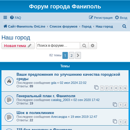
Форум города Фаниполь
FAQ
Регистрация
Вход
П
Сайт Фаниполь OnLine
Список форумов
Город
Наш город
о
Наш город
и
Поиск
Расширенный пои
Новая тема
с
к
1
2
След.
82 темы
Темы
Ваши предложения по улучшению качества городской
среды
Последнее сообщение
gda
«
02 июл 2024 22:02
Ответы:
89
1
2
3
4
5
6
Генеральный план г. Фаниполя
Последнее сообщение
catalog_2003
«
02 сен 2020 17:42
Ответы:
19
1
2
Шок в поликлинике
Последнее сообщение
Алесандра
«
19 июн 2019 12:47
Ответы:
22
1
2
115.бел доступен в Фаниполе