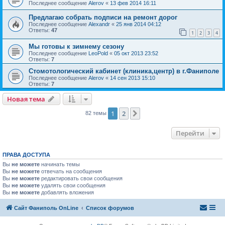
Последнее сообщение
Alerov
«
13 фев 2014 16:11
Предлагаю собрать подписи на ремонт дорог
Последнее сообщение
Alexandr
«
25 янв 2014 04:12
Ответы:
47
1
2
3
4
Мы готовы к зимнему сезону
Последнее сообщение
LeoPold
«
05 окт 2013 23:52
Ответы:
7
Стомотологический кабинет (клиника,центр) в г.Фаниполе
Последнее сообщение
Alerov
«
14 сен 2013 15:10
Ответы:
7
Новая тема
1
2
След.
82 темы
Перейти
ПРАВА ДОСТУПА
Вы
не можете
начинать темы
Вы
не можете
отвечать на сообщения
Вы
не можете
редактировать свои сообщения
Вы
не можете
удалять свои сообщения
Вы
не можете
добавлять вложения
Сайт Фаниполь OnLine
Список форумов