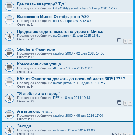
Где снять квартиру? Тут!
Последнее сообщение
kitby2014@yandex.by
«
21 мар 2015 12:27
Выезжаю в Минск Октябр. р-н в 7:30
Последнее сообщение
ticet
«
24 фев 2015 13:00
Ответы:
1
Предлагаю ездить вместе по утрам в Минск
Последнее сообщение
stoGramm
«
11 фев 2015 13:51
Ответы:
28
1
2
Stadler в Фаниполе
Последнее сообщение
catalog_2003
«
02 фев 2015 14:06
Ответы:
13
Комсамольская улица
Последнее сообщение
Alerov
«
10 янв 2015 23:39
Ответы:
7
КАК из Фаниполя доехать до военной части 30151????
Последнее сообщение
missis.plewako
«
10 дек 2014 11:47
Ответы:
9
"Я люблю этот город"
Последнее сообщение
DEZ
«
10 дек 2014 10:13
Ответы:
25
1
2
А вы знали, что...
Последнее сообщение
catalog_2003
«
08 дек 2014 17:00
Ответы:
11
Заходи
Последнее сообщение
wellann
«
19 ноя 2014 13:06
Ответы:
44