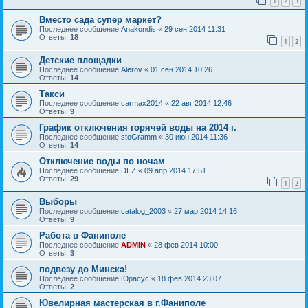
1
2
3
Вместо сада супер маркет?
Последнее сообщение
Anakondis
«
29 сен 2014 11:31
Ответы:
18
1
2
Детские площадки
Последнее сообщение
Alerov
«
01 сен 2014 10:26
Ответы:
14
Такси
Последнее сообщение
carmax2014
«
22 авг 2014 12:46
Ответы:
9
График отключения горячей воды на 2014 г.
Последнее сообщение
stoGramm
«
30 июн 2014 11:36
Ответы:
14
Отключение воды по ночам
Последнее сообщение
DEZ
«
09 апр 2014 17:51
Ответы:
29
1
2
Выборы
Последнее сообщение
catalog_2003
«
27 мар 2014 14:16
Ответы:
9
Работа в Фаниполе
Последнее сообщение
ADMIN
«
28 фев 2014 10:00
Ответы:
3
подвезу до Минска!
Последнее сообщение
Юрасус
«
18 фев 2014 23:07
Ответы:
2
Ювелирная мастерская в г.Фаниполе