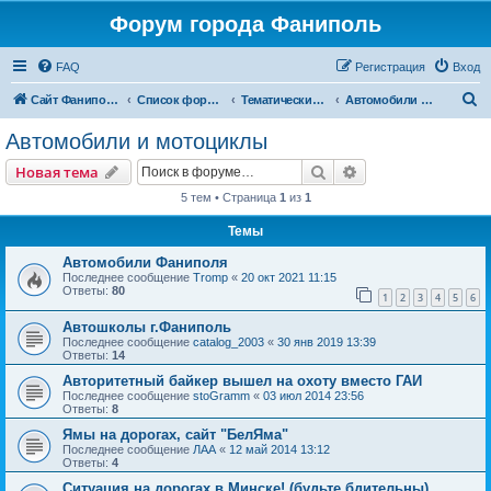
Форум города Фаниполь
FAQ
Регистрация
Вход
П
Сайт Фаниполь OnLine
Список форумов
Тематические разделы
Автомобили и мотоциклы
о
Автомобили и мотоциклы
и
Поиск
Расширенный пои
Новая тема
с
5 тем • Страница
1
из
1
к
Темы
Автомобили Фаниполя
Последнее сообщение
Tromp
«
20 окт 2021 11:15
Ответы:
80
1
2
3
4
5
6
Автошколы г.Фаниполь
Последнее сообщение
catalog_2003
«
30 янв 2019 13:39
Ответы:
14
Авторитетный байкер вышел на охоту вместо ГАИ
Последнее сообщение
stoGramm
«
03 июл 2014 23:56
Ответы:
8
Ямы на дорогах, сайт "БелЯма"
Последнее сообщение
ЛАА
«
12 май 2014 13:12
Ответы:
4
Ситуация на дорогах в Минске! (будьте бдительны)