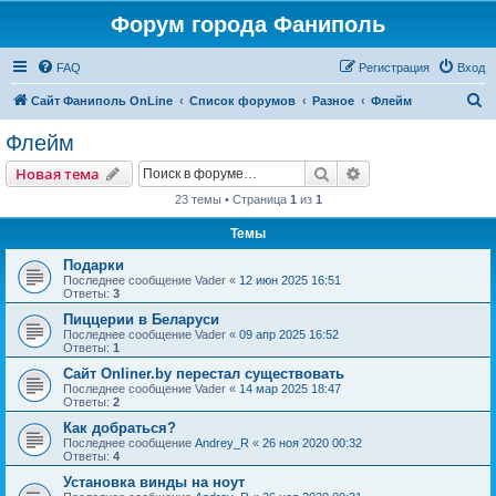
Форум города Фаниполь
FAQ
Регистрация
Вход
П
Сайт Фаниполь OnLine
Список форумов
Разное
Флейм
о
Флейм
и
Поиск
Расширенный пои
Новая тема
с
23 темы • Страница
1
из
1
к
Темы
Подарки
Последнее сообщение
Vader
«
12 июн 2025 16:51
Ответы:
3
Пиццерии в Беларуси
Последнее сообщение
Vader
«
09 апр 2025 16:52
Ответы:
1
Сайт Onliner.by перестал существовать
Последнее сообщение
Vader
«
14 мар 2025 18:47
Ответы:
2
Как добраться?
Последнее сообщение
Andrey_R
«
26 ноя 2020 00:32
Ответы:
4
Установка винды на ноут