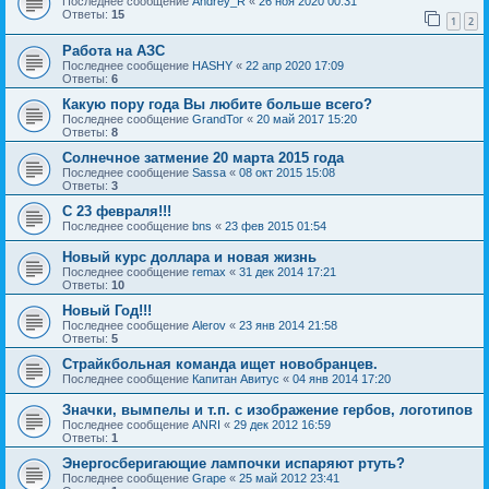
Последнее сообщение
Andrey_R
«
26 ноя 2020 00:31
Ответы:
15
1
2
Работа на АЗС
Последнее сообщение
HASHY
«
22 апр 2020 17:09
Ответы:
6
Какую пору года Вы любите больше всего?
Последнее сообщение
GrandTor
«
20 май 2017 15:20
Ответы:
8
Солнечное затмение 20 марта 2015 года
Последнее сообщение
Sassa
«
08 окт 2015 15:08
Ответы:
3
С 23 февраля!!!
Последнее сообщение
bns
«
23 фев 2015 01:54
Новый курс доллара и новая жизнь
Последнее сообщение
remax
«
31 дек 2014 17:21
Ответы:
10
Новый Год!!!
Последнее сообщение
Alerov
«
23 янв 2014 21:58
Ответы:
5
Страйкбольная команда ищет новобранцев.
Последнее сообщение
Капитан Авитус
«
04 янв 2014 17:20
Значки, вымпелы и т.п. с изображение гербов, логотипов
Последнее сообщение
ANRI
«
29 дек 2012 16:59
Ответы:
1
Энергосберигающие лампочки испаряют ртуть?
Последнее сообщение
Grape
«
25 май 2012 23:41