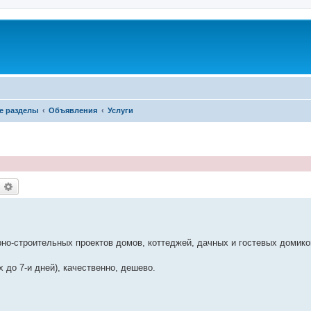
е разделы
Объявления
Услуги
оиск
Расширенный поиск
рно-строительных проектов домов, коттеджей, дачных и гостевых домико
 до 7-и дней), качественно, дешево.