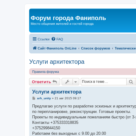
Форум города Фаниполь
Место общения жителей и гостей города
Ссылки
FAQ
Сайт Фаниполь OnLine
Список форумов
Тематически
Услуги архитектора
Правила форума
П
Ответить
Услуги архитектора
С
arh_unity
»
21 авг 2015 09:17
о
о
Предлагаю услуги по разработке эскизных и архитекту
б
по перепланировке, реконструкции. Готовые проекты.
щ
е
Проекты по индивидуальным пожеланиям быстро (от 3-х
н
Контакты +375333318835
и
е
+375299844150
Работаем без выходных с 9.00 до 20.00