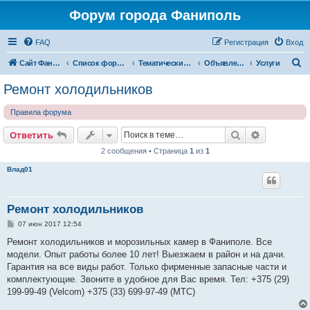
Форум города Фаниполь
FAQ
Регистрация
Вход
П
Сайт Фаниполь OnLine
Список форумов
Тематические разделы
Объявления
Услуги
о
Ремонт холодильников
и
Правила форума
с
к
Поиск
Расширен
Ответить
2 сообщения • Страница
1
из
1
Влад01
Ремонт холодильников
С
07 июн 2017 12:54
о
о
Ремонт холодильников и морозильных камер в Фаниполе. Все
б
модели. Опыт работы более 10 лет! Выезжаем в район и на дачи.
щ
е
Гарантия на все виды работ. Только фирменные запасные части и
н
комплектующие. Звоните в удобное для Вас время. Тел: +375 (29)
и
е
199-99-49 (Velcom) +375 (33) 699-97-49 (MTC)