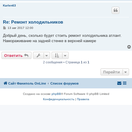
Karlen63
Re: Ремонт холодильников
С
13 авг 2017 12:00
о
о
Добрый день, сколько будет стоить ремонт холодильника атлант.
б
Намораживание на задней стенке в верхней камере
щ
е
н
и
Ответить
е
2 сообщения • Страница
1
из
1
Перейти
Сайт Фаниполь OnLine
Список форумов
Создано на основе
phpBB
® Forum Software © phpBB Limited
Конфиденциальность
|
Правила