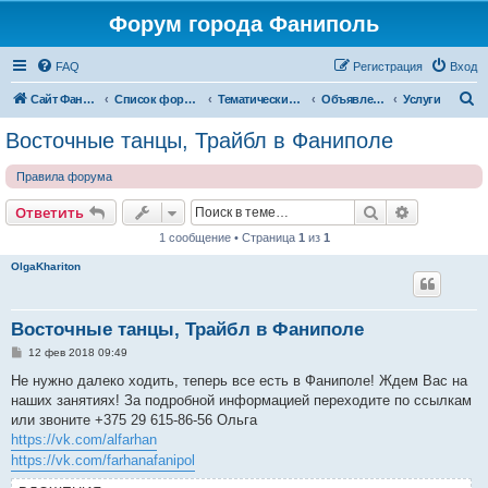
Форум города Фаниполь
FAQ
Регистрация
Вход
П
Сайт Фаниполь OnLine
Список форумов
Тематические разделы
Объявления
Услуги
о
Восточные танцы, Трайбл в Фаниполе
и
Правила форума
с
к
Поиск
Расширен
Ответить
1 сообщение • Страница
1
из
1
OlgaKhariton
Восточные танцы, Трайбл в Фаниполе
С
12 фев 2018 09:49
о
о
Не нужно далеко ходить, теперь все есть в Фаниполе! Ждем Вас на
б
наших занятиях! За подробной информацией переходите по ссылкам
щ
е
или звоните +375 29 615-86-56 Ольга
н
https://vk.com/alfarhan
и
е
https://vk.com/farhanafanipol