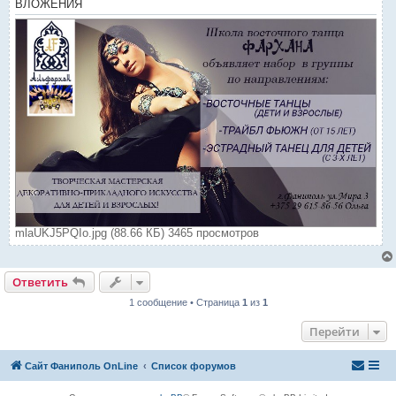
ВЛОЖЕНИЯ
mlaUKJ5PQIo.jpg (88.66 КБ) 3465 просмотров
Ответить
1 сообщение • Страница
1
из
1
Перейти
Сайт Фаниполь OnLine
Список форумов